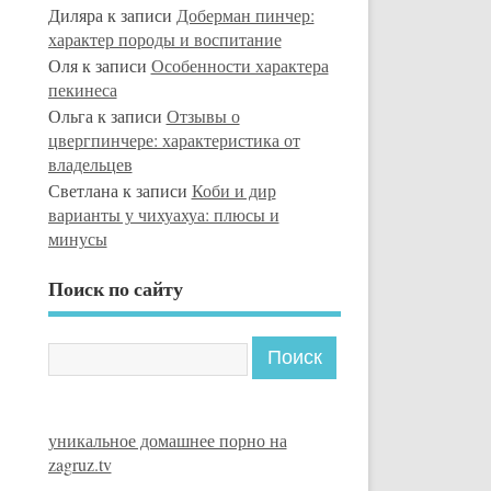
Диляра
к записи
Доберман пинчер:
характер породы и воспитание
Оля
к записи
Особенности характера
пекинеса
Ольга
к записи
Отзывы о
цвергпинчере: характеристика от
владельцев
Светлана
к записи
Коби и дир
варианты у чихуахуа: плюсы и
минусы
Поиск по сайту
уникальное домашнее порно на
zagruz.tv