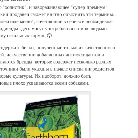
во "холистик", и завораживающее "супер-премиум" -
який продавец сможет внятно объяснить эти термины...
плексные меню", сочетающие в себе все необходимое
гридиенды здесь могут употреблятся в пище людьми.
ему остальных кормов 🙂
одержать белки, полученные только из качественного
лей, искусственно добавленных антиоксидантов и
итаются бренды, которые содержат несколько разных
сточники были указаны в начале списка ингредиентов.
новые культуры. Их наоборот, должно быть
новые плохо усваиваются всеми собаками.