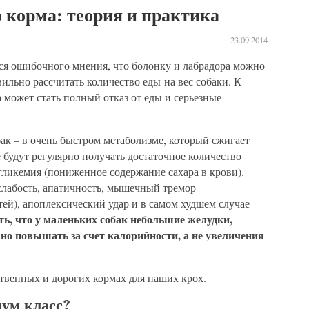
 корма: теория и практика
23.09.2014
я ошибочного мнения, что болонку и лабрадора можно
вильно рассчитать количество еды на вес собаки. К
 может стать полный отказ от еды и серьезные
ак – в очень быстром метаболизме, который сжигает
е будут регулярно получать достаточное количество
гликемия (пониженное содержание сахара в крови).
лабость, апатичность, мышечный тремор
ей), апоплексический удар и в самом худшем случае
ть, что у маленьких собак небольшие желудки,
но повышать за счет калорийности, а не увеличения
твенных и дорогих кормах для наших крох.
иум класс?