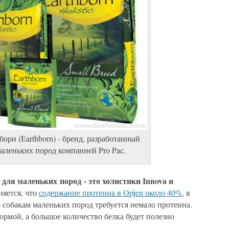
орн (Earthborn) - бренд, разработанный
маленьких пород компанией Pro Pac.
ля маленьких пород - это холистики Innova и
няется, что
содержание протеина в Orijen около 40%
, в
 собакам маленьких пород требуется немало протеина.
рмой, а большое количество белка будет полезно
.