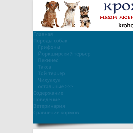
Главная
Породы собак
Грифоны
Йоркширский терьер
Пекинес
Такса
Той-терьер
Чихуахуа
остальные >>>
Содержание
Поведение
Ветеринария
Сравнение кормов