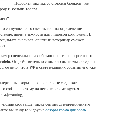
Подобная тактика со стороны брендов - не
родать больше товара.
ией?
 то ей лучше всего сделать тест на определение
астение, пыль, влажность или пищевой компонент. В
результата анализов, опытный ветеринар сможет
ген.
ример специально разработанного гипоаллергенного
rotein
. Он действительно снимает симптомы аллергии
угое дело, что в РФ в свете недавних событий его уже
ллергенные корма, как правило, не содержат
о собаке, поэтому на него не рекомендуется
ом.[/warning]
й упоминался выше, также считается неаллергенным
сайте вы найдете и другие
обзоры корма для собак
.