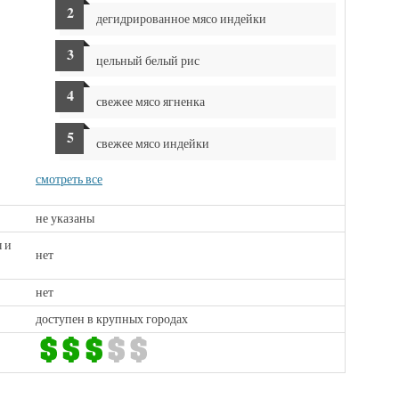
дегидрированное мясо индейки
цельный белый рис
свежее мясо ягненка
свежее мясо индейки
смотреть все
не указаны
 и
нет
нет
доступен в крупных городах