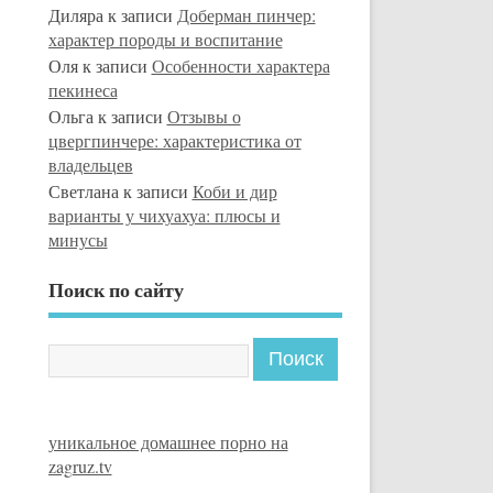
Диляра
к записи
Доберман пинчер:
характер породы и воспитание
Оля
к записи
Особенности характера
пекинеса
Ольга
к записи
Отзывы о
цвергпинчере: характеристика от
владельцев
Светлана
к записи
Коби и дир
варианты у чихуахуа: плюсы и
минусы
Поиск по сайту
уникальное домашнее порно на
zagruz.tv