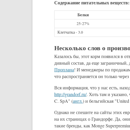
Содержание питательных веществ:
Белки
25-27%
Клетчатка - 3.0
Несколько слов о произв
Казалось бы, этот корм появился в от
дивный состав, да еще заграничный, 
Проплана
! И менеджеры по продажам 
что распространяется он только чере
Вся информация, что у нас есть, нах
http://grandorf.ru/
. Хоть там и указан
C. SpA" (
англ.
) и бельгийская "United
Однако не спешите на сайты этих ев
на их страницах о Грандорфе. Да, они
такие бренды, как Monge Superpremium