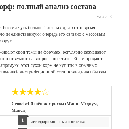
орф: полный анализ состава
26.08.2015
России чуть больше 5 лет назад, и за это время
ую (и единственную) очередь это связано с массовым
 форумы.
живают свои темы на форумах, регулярно размещают
атно отвечают на вопросы посетителей... и продают
"напрямую" этот сухой корм не купить: в обычных
ществующей дистрибуционной сети позавидовал бы сам
Grandorf Ягнёнок с рисом (Мини, Медиум,
Макси)
дегидрированное мясо ягненка