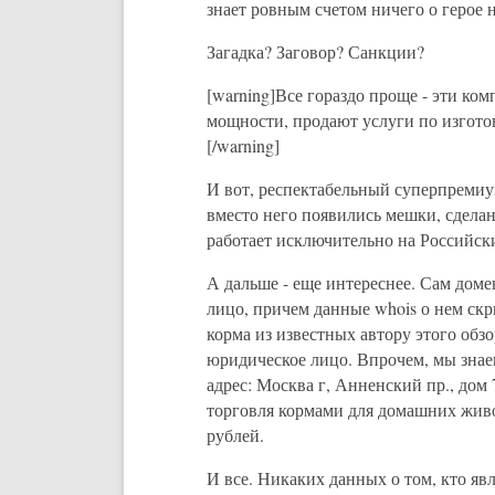
знает ровным счетом ничего о герое 
Загадка? Заговор? Санкции?
[warning]Все гораздо проще - эти ко
мощности, продают услуги по изготов
[/warning]
И вот, респектабельный суперпремиу
вместо него появились мешки, сделан
работает исключительно на Российск
А дальше - еще интереснее. Сам домен
лицо, причем данные whois о нем ск
корма из известных автору этого обзо
юридическое лицо. Впрочем, мы зна
адрес: Москва г, Анненский пр., дом 
торговля кормами для домашних живо
рублей.
И все. Никаких данных о том, кто яв