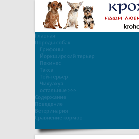
Главная
Породы собак
Грифоны
Йоркширский терьер
Пекинес
Такса
Той-терьер
Чихуахуа
остальные >>>
Содержание
Поведение
Ветеринария
Сравнение кормов