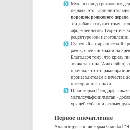
Мука из плода рожкового дер
первых, это - дополнительн
порошок рожкового дерева
эта добавка служит тому, чт
оформленными. Теоретически
рецептуре или изготовлении.
Сушеный антарктический крил
рачок, очень похожий на креве
Благодаря тому, что криль п
астакстантина (Astaxanthin)
прочим, что это ракообразно
производителем в качестве 
посторонние запахи.
Плюс корма Грандорф также в
метилсульфонилметан - добав
хрящей собаки и рекомендуе
Первое впечатление
Анализируя состав корма Grandorf "Я