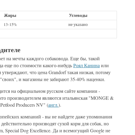
Жиры
Углеводы
13-15%
не указано
одителе
вет на мечты каждого собаковода. Еще бы, такой
да еще по стоимости какого-нибудь
Роял Канина
или
утверждают, что цена Grandorf такая низкая, потому
з "своих", и магазины не забирают 35-40% наценки.
одится на официальном русском сайте компании -
о, что производителем являются итальянская "MONGE &
 Petfood Producers NV" (
англ.
).
ропейских компаний - вы не найдете даже упоминания
 действительно производят сухой корм для собак, но
, Special Dog Excellence. Да и всемогущий Google не