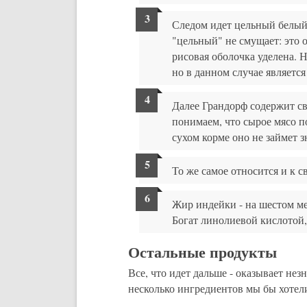
Следом идет цельный белый 
"цельный" не смущает: это о
рисовая оболочка уделена. Н
но в данном случае являетс
Далее Грандорф содержит св
понимаем, что сырое мясо п
сухом корме оно не займет 
То же самое относится и к 
Жир индейки - на шестом ме
Богат линолиевой кислотой,
Остальные продукты
Все, что идет дальше - оказывает не
несколько ингредиентов мы бы хотели