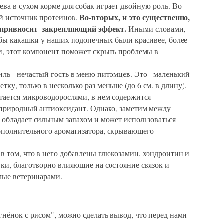
ева в сухом корме для собак играет двойную роль. Во-
Во-вторых, и это существенно,
ый источник протеинов.
 привносит закрепляющий эффект.
Иными словами,
обы какашки у наших подопечных были красивее, более
, этот компонент поможет скрыть проблемы в
ь - нечастый гость в меню питомцев. Это - маленький
тку, только в несколько раз меньше (до 6 см. в длину).
итается микроводорослями, в нем содержится
 - природный антиоксидант. Однако, заметим между
е обладает сильным запахом и может использоваться
дополнительного ароматизатора, скрывающего
 том, что в него добавлены глюкозамин, хондроитин и
ки, благотворно влияющие на состояние связок и
мые ветеринарами.
гнёнок с рисом", можно сделать вывод, что перед нами -