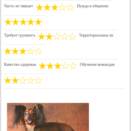
Часто ли тявкает
Нужда в общении
Требует груминга
Территориальны ли
Качество здоровья
Обучение командам